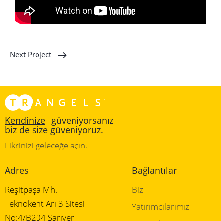
Next Project
Kendinize
_
güveniyorsanız
biz de size güveniyoruz.
Fikrinizi geleceğe açın.
Adres
Bağlantılar
Reşitpaşa Mh.
Biz
Teknokent Arı 3 Sitesi
Yatırımcılarımız
No:4/B204 Sarıyer