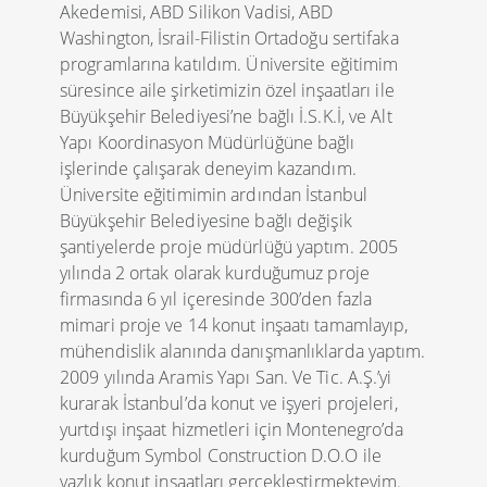
Akedemisi, ABD Silikon Vadisi, ABD
Washington, İsrail-Filistin Ortadoğu sertifaka
programlarına katıldım. Üniversite eğitimim
süresince aile şirketimizin özel inşaatları ile
Büyükşehir Belediyesi’ne bağlı İ.S.K.İ, ve Alt
Yapı Koordinasyon Müdürlüğüne bağlı
işlerinde çalışarak deneyim kazandım.
Üniversite eğitimimin ardından İstanbul
Büyükşehir Belediyesine bağlı değişik
şantiyelerde proje müdürlüğü yaptım. 2005
yılında 2 ortak olarak kurduğumuz proje
firmasında 6 yıl içeresinde 300’den fazla
mimari proje ve 14 konut inşaatı tamamlayıp,
mühendislik alanında danışmanlıklarda yaptım.
2009 yılında Aramis Yapı San. Ve Tic. A.Ş.’yi
kurarak İstanbul’da konut ve işyeri projeleri,
yurtdışı inşaat hizmetleri için Montenegro’da
kurduğum Symbol Construction D.O.O ile
yazlık konut inşaatları gerçekleştirmekteyim.